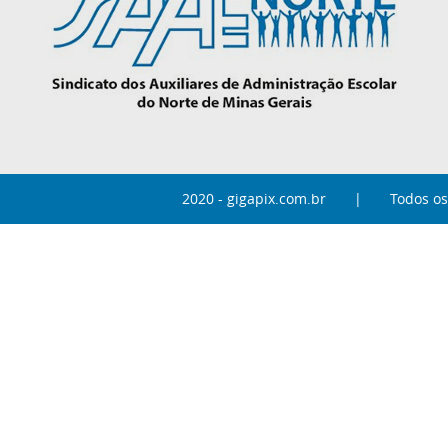
2020 - gigapix.com.br
| Todos os d